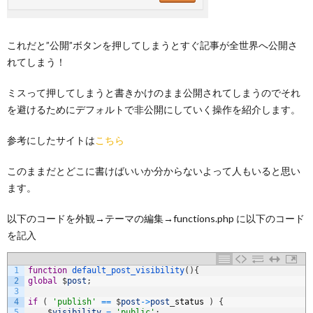
これだと”公開”ボタンを押してしまうとすぐ記事が全世界へ公開さ
れてしまう！
ミスって押してしまうと書きかけのまま公開されてしまうのでそれ
を避けるためにデフォルトで非公開にしていく操作を紹介します。
参考にしたサイトは
こちら
このままだとどこに書けばいいか分からないよって人もいると思い
ます。
以下のコードを外観→テーマの編集→functions.php に以下のコード
を記入
1
function
default_post_visibility
(
)
{
2
global
$
post
;
3
4
if
(
'publish'
==
$
post
->
post
_
status
)
{
5
$
visibility
=
'public'
;