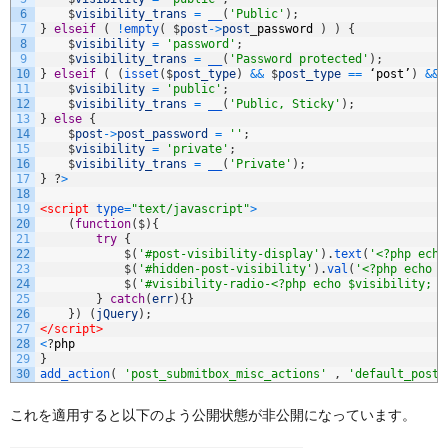
6
$
visibility_trans
=
__
(
'Public'
)
;
7
}
elseif
(
!
empty
(
$
post
->
post
_
password
)
)
{
8
$
visibility
=
'password'
;
9
$
visibility_trans
=
__
(
'Password protected'
)
;
10
}
elseif
(
(
isset
(
$
post_type
)
&&
$
post_type
==
‘
post
’
)
&&
11
$
visibility
=
'public'
;
12
$
visibility_trans
=
__
(
'Public, Sticky'
)
;
13
}
else
{
14
$
post
->
post_password
=
''
;
15
$
visibility
=
'private'
;
16
$
visibility_trans
=
__
(
'Private'
)
;
17
}
?
>
18
19
<script 
type
=
"text/javascript"
>
20
(
function
(
$
)
{
21
try
{
22
$
(
'#post-visibility-display'
)
.
text
(
'<?php echo
23
$
(
'#hidden-post-visibility'
)
.
val
(
'<?php echo $
24
$
(
'#visibility-radio-<?php echo $visibility; ?
25
}
catch
(
err
)
{
}
26
}
)
(
jQuery
)
;
27
</script>
28
<
?
php
29
}
30
add_action
(
'post_submitbox_misc_actions'
,
'default_post_
これを適用すると以下のよう公開状態が非公開になっています。