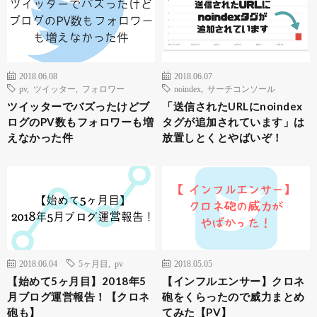
2018.06.08
2018.06.07
pv
,
ツイッター
,
フォロワー
noindex
,
サーチコンソール
ツイッターでバズったけどブ
「送信されたURLにnoindex
ログのPV数もフォロワーも増
タグが追加されています」は
えなかった件
放置しとくとやばいぞ！
2018.06.04
5ヶ月目
,
pv
2018.05.05
【始めて5ヶ月目】2018年5
【インフルエンサー】クロネ
月ブログ運営報告！【クロネ
砲をくらったので威力まとめ
砲も】
てみた【PV】