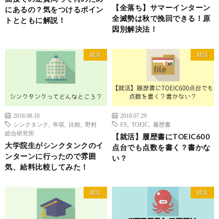
【全落ち】サマーインターン
にあるの？気をつけるポイン
全滅勢は秋で挽回できる！原
トとともに解説！
因別解決法！
就活
就活
2018.08.10
2018.07.29
シンクタンク
,
年収
,
比較
,
野村
ES
,
TOEIC
,
履歴書
総合研究所
【就活】履歴書にTOEIC600
大学院生がシンクタンクのイ
点台でも点数を書く？書かな
ンターンに行ったので雰囲
い？
気、給料比較してみた！
就活
就活