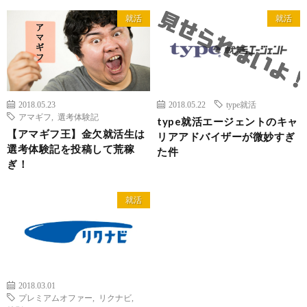
就活
就活
2018.05.23
2018.05.22
type就活
アマギフ
,
選考体験記
type就活エージェントのキャ
【アマギフ王】金欠就活生は
リアアドバイザーが微妙すぎ
選考体験記を投稿して荒稼
た件
ぎ！
就活
2018.03.01
プレミアムオファー
,
リクナビ
,