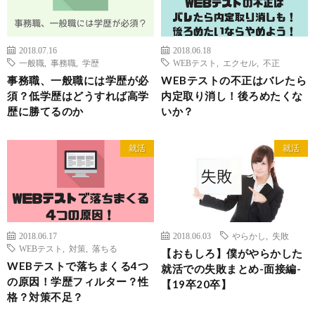
2018.07.16
2018.06.18
一般職
,
事務職
,
学歴
WEBテスト
,
エクセル
,
不正
事務職、一般職には学歴が必
WEBテストの不正はバレたら
須？低学歴はどうすれば高学
内定取り消し！後ろめたくな
歴に勝てるのか
いか？
就活
就活
2018.06.17
2018.06.03
やらかし
,
失敗
WEBテスト
,
対策
,
落ちる
【おもしろ】僕がやらかした
WEBテストで落ちまくる4つ
就活での失敗まとめ-面接編-
の原因！学歴フィルター？性
【19卒20卒】
格？対策不足？